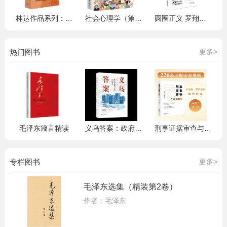
林达作品系列：西班牙旅行笔记
社会心理学（第11版，中文平装版）被译为12种语言，津巴多和彭凯平专文推荐，张泉灵的“必备工具书”，畅销100余万册
圆圈正义 罗翔经典之作 分享求学经历与人生心路 有厚度更有温度（带给你真实生活与爱的勇气，写就于法律的悖论、法治的细节之前，罗老师签章版赠立体卡片）
热门图书
更多>
毛泽东箴言精读
义乌答案：政府与市场关系的中国样本
刑事证据审查与案例指引 向高甲 袁建民著 汪海燕 罗翔老师倾情推荐 法律出版社
专栏图书
更多>
毛泽东选集（精装第2卷）
作者：毛泽东