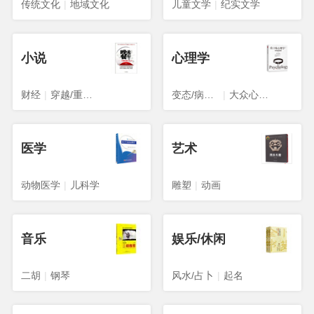
传统文化
|
地域文化
儿童文学
|
纪实文学
小说
心理学
财经
|
穿越/重生/架空
变态/病态心理学
|
大众心理学
医学
艺术
动物医学
|
儿科学
雕塑
|
动画
音乐
娱乐/休闲
二胡
|
钢琴
风水/占卜
|
起名