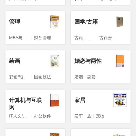
管理
国学/古籍
MBA与工商管理
|
财务管理
古籍工具书
|
古籍善本影印本
绘画
婚恋与两性
彩铅/铅笔画
|
国画技法
婚姻
|
恋爱
计算机与互联
家居
网
IT人文/互联网
|
办公软件
爱车一族
|
宠物