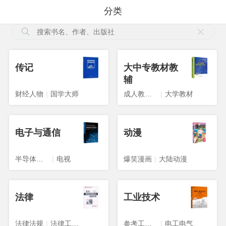
分类
传记
大中专教材教
辅
财经人物
|
国学大师
成人教育教材
|
大学教材
电子与通信
动漫
半导体技术
|
电视
爆笑漫画
|
大陆动漫
法律
工业技术
法律法规
|
法律工具书
参考工具书
|
电工电气