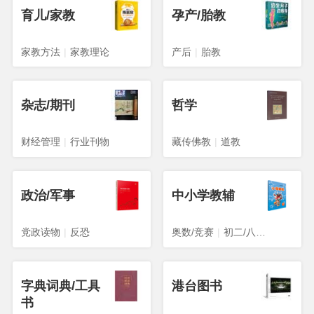
育儿/家教
孕产/胎教
家教方法
|
家教理论
产后
|
胎教
杂志/期刊
哲学
财经管理
|
行业刊物
藏传佛教
|
道教
政治/军事
中小学教辅
党政读物
|
反恐
奥数/竞赛
|
初二/八年级
字典词典/工具
港台图书
书