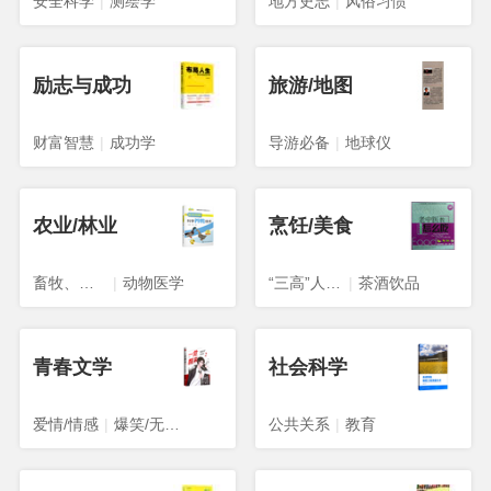
安全科学
|
测绘学
地方史志
|
风俗习惯
励志与成功
旅游/地图
财富智慧
|
成功学
导游必备
|
地球仪
农业/林业
烹饪/美食
畜牧、狩猎、蚕、蜂
|
动物医学
“三高”人群食谱
|
茶酒饮品
青春文学
社会科学
爱情/情感
|
爆笑/无厘头
公共关系
|
教育