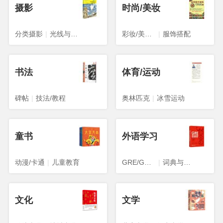
摄影
时尚/美妆
分类摄影
|
光线与构图
彩妆/美发/美甲
|
服饰搭配
书法
体育/运动
碑帖
|
技法/教程
奥林匹克
|
冰雪运动
童书
外语学习
动漫/卡通
|
儿童教育
GRE/GMAT
|
词典与工具书
文化
文学