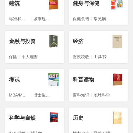
建筑
健身与保健
标准和规范
|
城市规划、城市设计
保健食谱
|
常见病预防与治疗
金融与投资
经济
保险
|
个人理财
财政税收
|
工具书与参考书
考试
科普读物
MBA/MPA/MPACC
|
博士生入学考试
百科知识
|
地球科学
科学与自然
历史