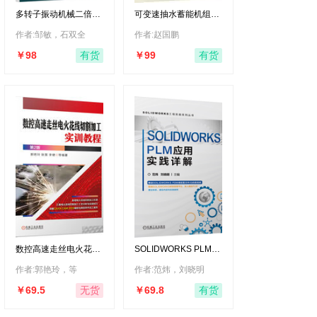
多转子振动机械二倍频
可变速抽水蓄能机组功
同步理论
率模型及应用 抽水蓄能
模型 应用
作者:邹敏，石双全
作者:赵国鹏
￥98
￥99
有货
有货
数控高速走丝电火花线
SOLIDWORKS PLM应
切割加工实训教程 第2
用实践详解 全生命周期
版 特种加工 数控电火
管理PLM
作者:郭艳玲，等
作者:范炜，刘晓明
花 线切割 高速走丝 快
SOLIKDWORS
走丝 C
￥69.5
￥69.8
无货
有货