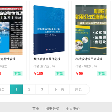
进化心理学：心智的
新科学（第6版）
138
情绪的本质 总被情绪
困扰却不知根源？美
国双院院士用因果实
109.90
验揭开恐惧攻击的神
经密码！胡海岚王立
铭力荐，点击科学读
懂情绪！神经科学硬
核科普 湛庐图书
站完整性管理
数据驱动全局优化技
机械设计常用公式速查
术：从理论学习到工程
手册
应用
陈祖志
作者:董华超，等
作者:张继东，等
8
￥185
￥59
有货
有货
有货
首页
1
2
3
下一页
尾页
首页
图书分类
个人中心