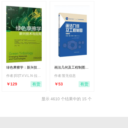
绿色摩擦学：新兴技术
画法几何及工程制图
与应用 摩擦 润滑 环保
（第八版）
作者:[印]T.V.V.L.N·拉奥，等
作者:暂无信息
￥129
￥53
有货
有货
显示 4610 个结果中的 15 个