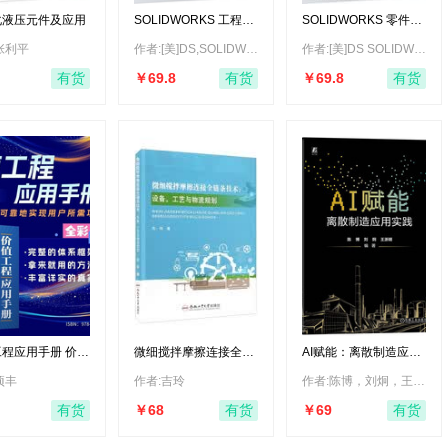
化液压元件及应用
SOLIDWORKS 工程图
SOLIDWORKS 零件与
教程 2026版
装配体教程 2026版
SolidWorks 工程制图
SolidWorks 零件与装
张利平
作者:[美]DS,SOLIDWORKS,公司
作者:[美]DS SOLIDWORKS,公司
软件设计
配体 软件设计
￥69.8
￥69.8
有货
有货
有货
程应用手册 价值
微细搅拌摩擦连接全链
AI赋能：离散制造应用
A VE
条技术：设备、工艺与
实践 AI 制造业 实践 智
《帛书老子道德经》
物流规划
能制造系统 智能控制
项丰
作者:吉玲
作者:陈博，刘炯，王浙明
解读
98
￥68
￥69
有货
有货
有货