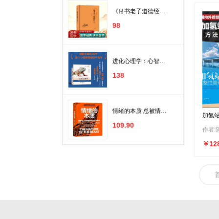
一般工业技术
《帛书老子道德经》
解读
原子能技术
98
自动化技术
管理
进化心理学：心智的
新科学（第6版）
国学/古籍
138
绘画
婚恋与两性
情绪的本质 总被情绪
加氢
困扰却不知根源？美
计算机与互联网
国双院院士用因果实
109.90
作者:
验揭开恐惧攻击的神
家居
经密码！胡海岚王立
铭力荐，点击科学读
￥12
懂情绪！神经科学硬
建筑
核科普 湛庐图书
健身与保健
金融与投资
经济
考试