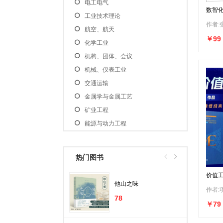
电工电气
数智
工业技术理论
作者:
航空、航天
￥99
化学工业
机构、团体、会议
机械、仪表工业
交通运输
金属学与金属工艺
矿业工程
能源与动力工程
汽车与车辆
轻工业、手工业
热门图书
石油、天然气工业
价值工
食品安全
工程 V
他山之味
作者:
水利水电
78
￥79
武器工业
冶金工业