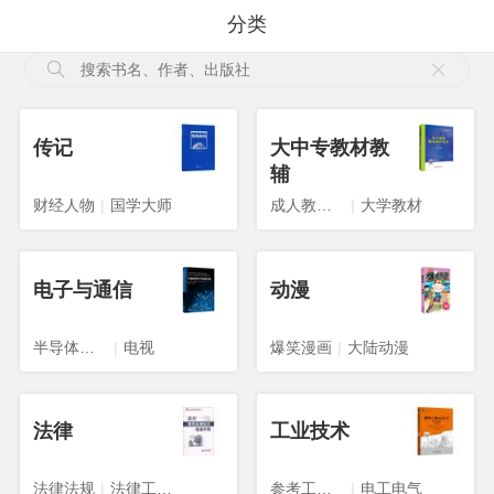
分类
传记
大中专教材教
辅
财经人物
|
国学大师
成人教育教材
|
大学教材
电子与通信
动漫
半导体技术
|
电视
爆笑漫画
|
大陆动漫
法律
工业技术
法律法规
|
法律工具书
参考工具书
|
电工电气