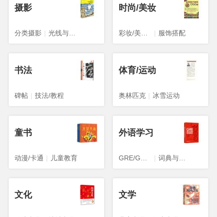
摄影
时尚/美妆
分类摄影
|
光线与构图
彩妆/美发/美甲
|
服饰搭配
书法
体育/运动
碑帖
|
技法/教程
奥林匹克
|
冰雪运动
童书
外语学习
动漫/卡通
|
儿童教育
GRE/GMAT
|
词典与工具书
文化
文学