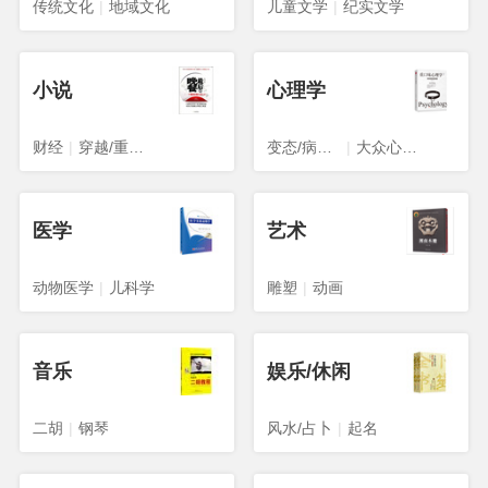
传统文化
|
地域文化
儿童文学
|
纪实文学
小说
心理学
财经
|
穿越/重生/架空
变态/病态心理学
|
大众心理学
医学
艺术
动物医学
|
儿科学
雕塑
|
动画
音乐
娱乐/休闲
二胡
|
钢琴
风水/占卜
|
起名