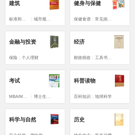
建筑
健身与保健
标准和规范
|
城市规划、城市设计
保健食谱
|
常见病预防与治疗
金融与投资
经济
保险
|
个人理财
财政税收
|
工具书与参考书
考试
科普读物
MBA/MPA/MPACC
|
博士生入学考试
百科知识
|
地球科学
科学与自然
历史