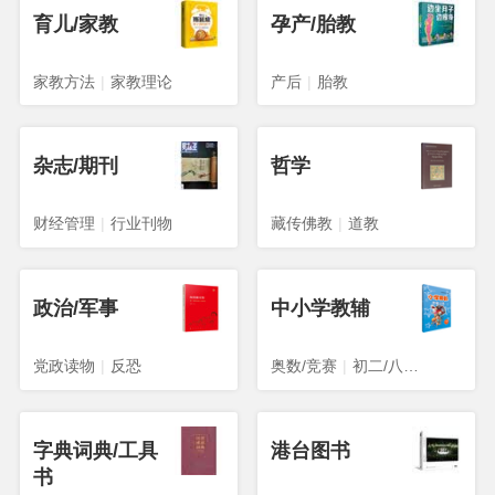
育儿/家教
孕产/胎教
家教方法
|
家教理论
产后
|
胎教
杂志/期刊
哲学
财经管理
|
行业刊物
藏传佛教
|
道教
政治/军事
中小学教辅
党政读物
|
反恐
奥数/竞赛
|
初二/八年级
字典词典/工具
港台图书
书