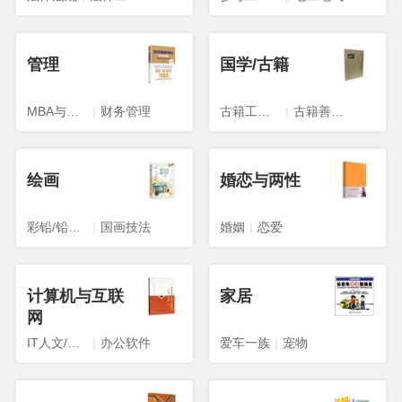
管理
国学/古籍
MBA与工商管理
|
财务管理
古籍工具书
|
古籍善本影印本
绘画
婚恋与两性
彩铅/铅笔画
|
国画技法
婚姻
|
恋爱
计算机与互联
家居
网
IT人文/互联网
|
办公软件
爱车一族
|
宠物