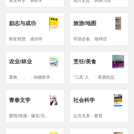
安全科学
|
测绘学
地方史志
|
风俗习惯
励志与成功
旅游/地图
财富智慧
|
成功学
导游必备
|
地球仪
农业/林业
烹饪/美食
畜牧、狩猎、蚕、蜂
|
动物医学
“三高”人群食谱
|
茶酒饮品
青春文学
社会科学
爱情/情感
|
爆笑/无厘头
公共关系
|
教育