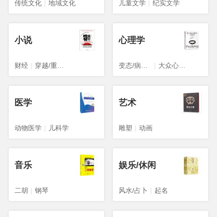
传统文化
|
地域文化
儿童文学
|
纪实文学
小说
心理学
财经
|
穿越/重生/架空
变态/病态心理学
|
大众心理学
医学
艺术
动物医学
|
儿科学
雕塑
|
动画
音乐
娱乐/休闲
二胡
|
钢琴
风水/占卜
|
起名