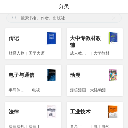
分类
传记
大中专教材教
辅
财经人物
|
国学大师
成人教育教材
|
大学教材
电子与通信
动漫
半导体技术
|
电视
爆笑漫画
|
大陆动漫
法律
工业技术
法律法规
|
法律工具书
参考工具书
|
电工电气