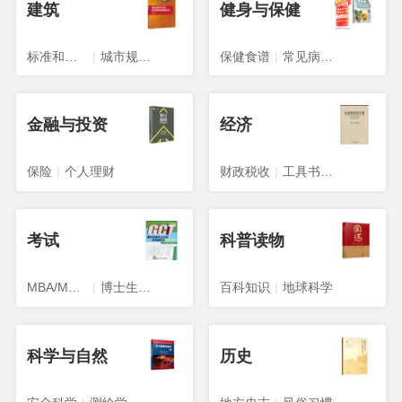
建筑
健身与保健
标准和规范
|
城市规划、城市设计
保健食谱
|
常见病预防与治疗
金融与投资
经济
保险
|
个人理财
财政税收
|
工具书与参考书
考试
科普读物
MBA/MPA/MPACC
|
博士生入学考试
百科知识
|
地球科学
科学与自然
历史