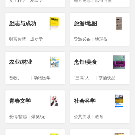
安全科学
|
测绘学
地方史志
|
风俗习惯
励志与成功
旅游/地图
财富智慧
|
成功学
导游必备
|
地球仪
农业/林业
烹饪/美食
畜牧、狩猎、蚕、蜂
|
动物医学
“三高”人群食谱
|
茶酒饮品
青春文学
社会科学
爱情/情感
|
爆笑/无厘头
公共关系
|
教育