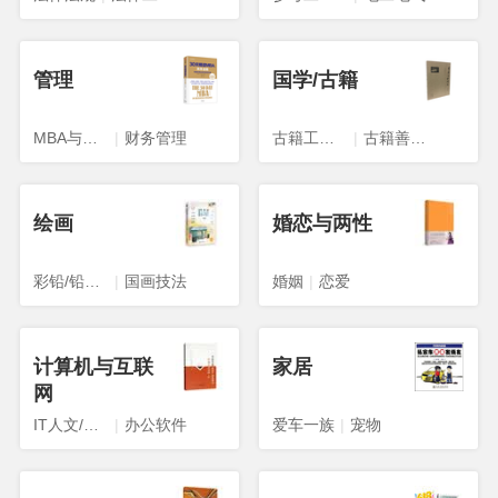
管理
国学/古籍
MBA与工商管理
|
财务管理
古籍工具书
|
古籍善本影印本
绘画
婚恋与两性
彩铅/铅笔画
|
国画技法
婚姻
|
恋爱
计算机与互联
家居
网
IT人文/互联网
|
办公软件
爱车一族
|
宠物