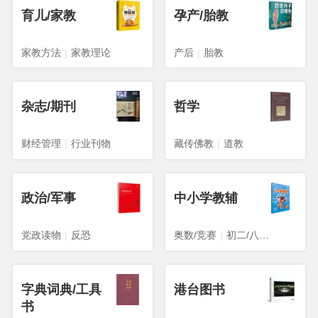
育儿/家教
孕产/胎教
家教方法
|
家教理论
产后
|
胎教
杂志/期刊
哲学
财经管理
|
行业刊物
藏传佛教
|
道教
政治/军事
中小学教辅
党政读物
|
反恐
奥数/竞赛
|
初二/八年级
字典词典/工具
港台图书
书