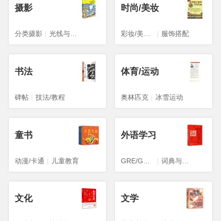
摄影
时尚/美妆
分类摄影
|
光线与构图
彩妆/美发/美甲
|
服饰搭配
书法
体育/运动
碑帖
|
技法/教程
奥林匹克
|
冰雪运动
童书
外语学习
动漫/卡通
|
儿童教育
GRE/GMAT
|
词典与工具书
文化
文学