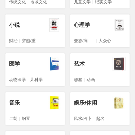
传统文化
|
地域文化
儿童文学
|
纪实文学
小说
心理学
财经
|
穿越/重生/架空
变态/病态心理学
|
大众心理学
医学
艺术
动物医学
|
儿科学
雕塑
|
动画
音乐
娱乐/休闲
二胡
|
钢琴
风水/占卜
|
起名