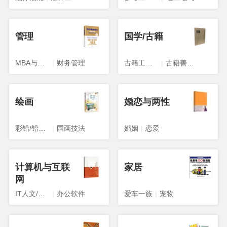
管理
国学/古籍
MBA与工商管理
|
财务管理
古籍工具书
|
古籍善本影印本
绘画
婚恋与两性
彩铅/铅笔画
|
国画技法
婚姻
|
恋爱
计算机与互联
家居
网
IT人文/互联网
|
办公软件
爱车一族
|
宠物