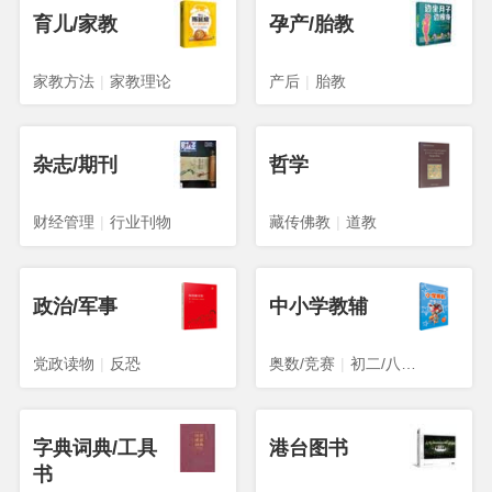
育儿/家教
孕产/胎教
家教方法
|
家教理论
产后
|
胎教
杂志/期刊
哲学
财经管理
|
行业刊物
藏传佛教
|
道教
政治/军事
中小学教辅
党政读物
|
反恐
奥数/竞赛
|
初二/八年级
字典词典/工具
港台图书
书