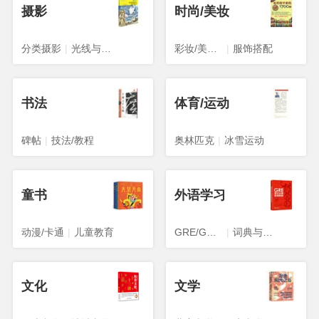
摄影
时尚/美妆
分类摄影
|
光线与构图
彩妆/美发/美甲
|
服饰搭配
书法
体育/运动
碑帖
|
技法/教程
奥林匹克
|
冰雪运动
童书
外语学习
动漫/卡通
|
儿童教育
GRE/GMAT
|
词典与工具书
文化
文学