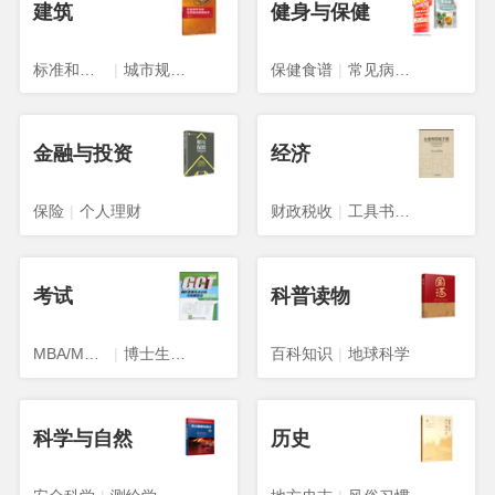
建筑
健身与保健
标准和规范
|
城市规划、城市设计
保健食谱
|
常见病预防与治疗
金融与投资
经济
保险
|
个人理财
财政税收
|
工具书与参考书
考试
科普读物
MBA/MPA/MPACC
|
博士生入学考试
百科知识
|
地球科学
科学与自然
历史