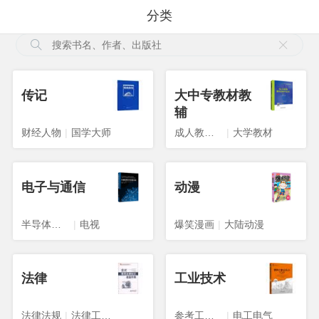
分类
传记
大中专教材教
辅
财经人物
|
国学大师
成人教育教材
|
大学教材
电子与通信
动漫
半导体技术
|
电视
爆笑漫画
|
大陆动漫
法律
工业技术
法律法规
|
法律工具书
参考工具书
|
电工电气