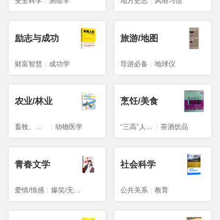
安全科学
|
测绘学
地方史志
|
风俗习惯
励志与成功
旅游/地图
财富智慧
|
成功学
导游必备
|
地球仪
农业/林业
烹饪/美食
畜牧、狩猎、蚕、蜂
|
动物医学
“三高”人群食谱
|
茶酒饮品
青春文学
社会科学
爱情/情感
|
爆笑/无厘头
公共关系
|
教育