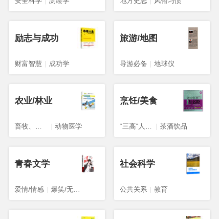
安全科学
|
测绘学
地方史志
|
风俗习惯
励志与成功
旅游/地图
财富智慧
|
成功学
导游必备
|
地球仪
农业/林业
烹饪/美食
畜牧、狩猎、蚕、蜂
|
动物医学
“三高”人群食谱
|
茶酒饮品
青春文学
社会科学
爱情/情感
|
爆笑/无厘头
公共关系
|
教育