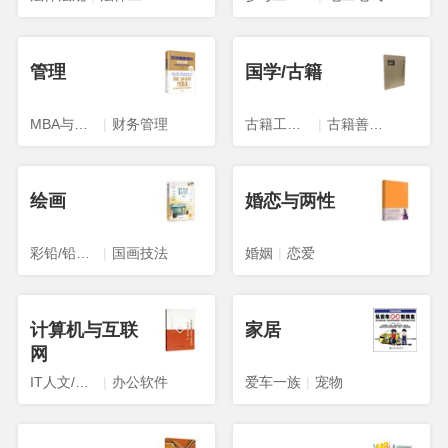
管理
国学/古籍
MBA与工商管理
|
财务管理
古籍工具书
|
古籍善本影印本
绘画
婚恋与两性
彩铅/铅笔画
|
国画技法
婚姻
|
恋爱
计算机与互联
家居
网
IT人文/互联网
|
办公软件
爱车一族
|
宠物