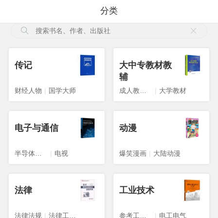
分类
传记
大中专教材教
辅
财经人物
|
国学大师
成人教育教材
|
大学教材
电子与通信
动漫
半导体技术
|
电视
爆笑漫画
|
大陆动漫
法律
工业技术
法律法规
|
法律工具书
参考工具书
|
电工电气