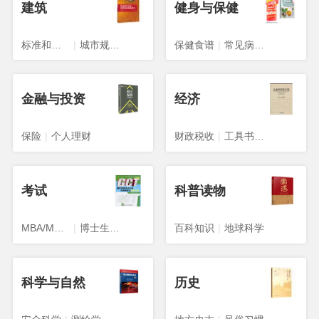
建筑
健身与保健
标准和规范
|
城市规划、城市设计
保健食谱
|
常见病预防与治疗
金融与投资
经济
保险
|
个人理财
财政税收
|
工具书与参考书
考试
科普读物
MBA/MPA/MPACC
|
博士生入学考试
百科知识
|
地球科学
科学与自然
历史