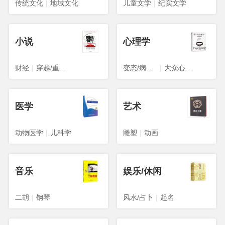
传统文化
|
地域文化
儿童文学
|
纪实文学
小说
心理学
财经
|
穿越/重生/架空
变态/病态心理学
|
大众心理学
医学
艺术
动物医学
|
儿科学
雕塑
|
动画
音乐
娱乐/休闲
二胡
|
钢琴
风水/占卜
|
起名