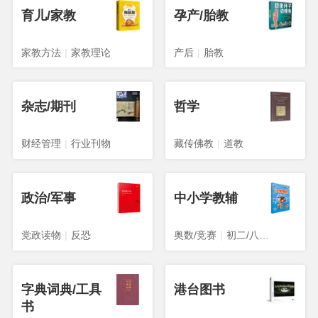
育儿/家教
孕产/胎教
家教方法
|
家教理论
产后
|
胎教
杂志/期刊
哲学
财经管理
|
行业刊物
藏传佛教
|
道教
政治/军事
中小学教辅
党政读物
|
反恐
奥数/竞赛
|
初二/八年级
字典词典/工具
港台图书
书