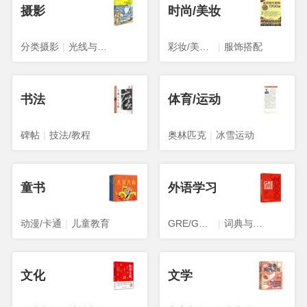
摄影
时尚/美妆
分类摄影
|
光线与构图
彩妆/美发/美甲
|
服饰搭配
书法
体育/运动
碑帖
|
技法/教程
奥林匹克
|
冰雪运动
童书
外语学习
动漫/卡通
|
儿童教育
GRE/GMAT
|
词典与工具书
文化
文学