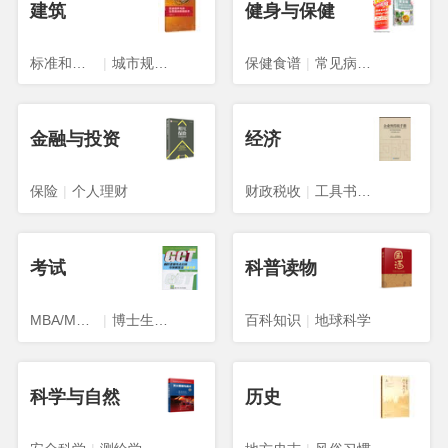
建筑
健身与保健
标准和规范
|
城市规划、城市设计
保健食谱
|
常见病预防与治疗
金融与投资
经济
保险
|
个人理财
财政税收
|
工具书与参考书
考试
科普读物
MBA/MPA/MPACC
|
博士生入学考试
百科知识
|
地球科学
科学与自然
历史