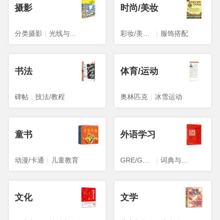
摄影
时尚/美妆
分类摄影
|
光线与构图
彩妆/美发/美甲
|
服饰搭配
书法
体育/运动
碑帖
|
技法/教程
奥林匹克
|
冰雪运动
童书
外语学习
动漫/卡通
|
儿童教育
GRE/GMAT
|
词典与工具书
文化
文学