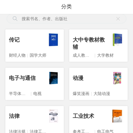
分类
传记
大中专教材教
辅
财经人物
|
国学大师
成人教育教材
|
大学教材
电子与通信
动漫
半导体技术
|
电视
爆笑漫画
|
大陆动漫
法律
工业技术
法律法规
|
法律工具书
参考工具书
|
电工电气