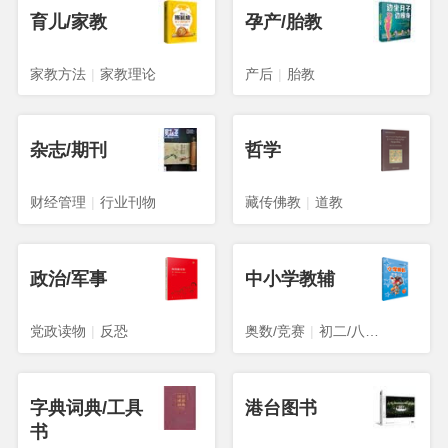
育儿/家教
孕产/胎教
家教方法
|
家教理论
产后
|
胎教
杂志/期刊
哲学
财经管理
|
行业刊物
藏传佛教
|
道教
政治/军事
中小学教辅
党政读物
|
反恐
奥数/竞赛
|
初二/八年级
字典词典/工具
港台图书
书