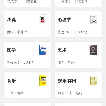
传统文化
|
地域文化
儿童文学
|
纪实文学
小说
心理学
财经
|
穿越/重生/架空
变态/病态心理学
|
大众心理学
医学
艺术
动物医学
|
儿科学
雕塑
|
动画
音乐
娱乐/休闲
二胡
|
钢琴
风水/占卜
|
起名