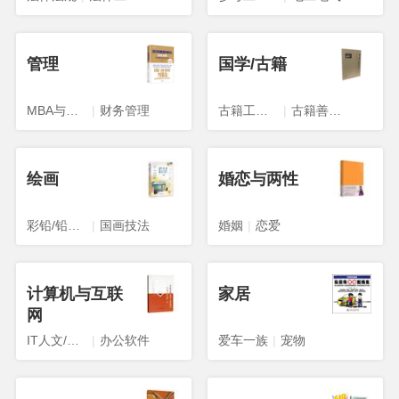
管理
国学/古籍
MBA与工商管理
|
财务管理
古籍工具书
|
古籍善本影印本
绘画
婚恋与两性
彩铅/铅笔画
|
国画技法
婚姻
|
恋爱
计算机与互联
家居
网
IT人文/互联网
|
办公软件
爱车一族
|
宠物