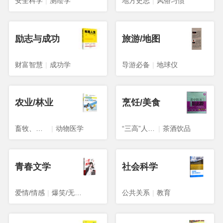
安全科学
|
测绘学
地方史志
|
风俗习惯
励志与成功
旅游/地图
财富智慧
|
成功学
导游必备
|
地球仪
农业/林业
烹饪/美食
畜牧、狩猎、蚕、蜂
|
动物医学
“三高”人群食谱
|
茶酒饮品
青春文学
社会科学
爱情/情感
|
爆笑/无厘头
公共关系
|
教育