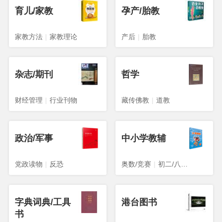
育儿/家教
孕产/胎教
家教方法
|
家教理论
产后
|
胎教
杂志/期刊
哲学
财经管理
|
行业刊物
藏传佛教
|
道教
政治/军事
中小学教辅
党政读物
|
反恐
奥数/竞赛
|
初二/八年级
字典词典/工具
港台图书
书