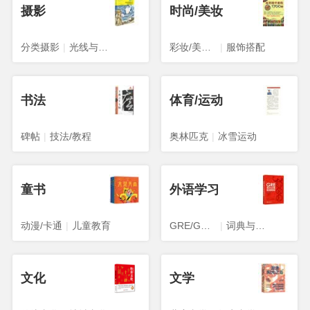
摄影
时尚/美妆
分类摄影
|
光线与构图
彩妆/美发/美甲
|
服饰搭配
书法
体育/运动
碑帖
|
技法/教程
奥林匹克
|
冰雪运动
童书
外语学习
动漫/卡通
|
儿童教育
GRE/GMAT
|
词典与工具书
文化
文学