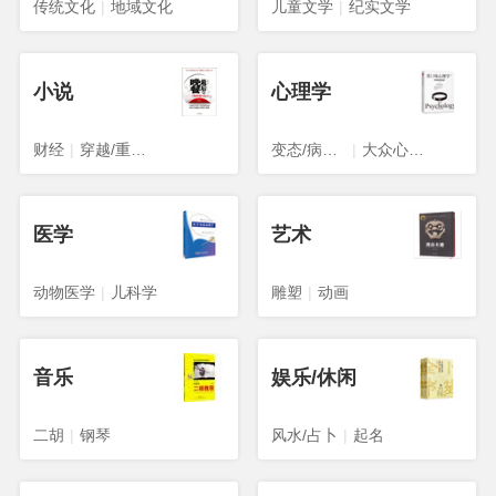
传统文化
|
地域文化
儿童文学
|
纪实文学
小说
心理学
财经
|
穿越/重生/架空
变态/病态心理学
|
大众心理学
医学
艺术
动物医学
|
儿科学
雕塑
|
动画
音乐
娱乐/休闲
二胡
|
钢琴
风水/占卜
|
起名