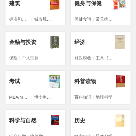
建筑
健身与保健
标准和规范
|
城市规划、城市设计
保健食谱
|
常见病预防与治疗
金融与投资
经济
保险
|
个人理财
财政税收
|
工具书与参考书
考试
科普读物
MBA/MPA/MPACC
|
博士生入学考试
百科知识
|
地球科学
科学与自然
历史