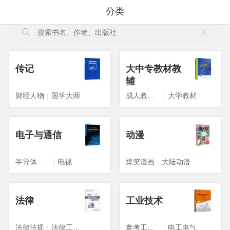
分类
传记
大中专教材教
辅
财经人物
|
国学大师
成人教育教材
|
大学教材
电子与通信
动漫
半导体技术
|
电视
爆笑漫画
|
大陆动漫
法律
工业技术
法律法规
|
法律工具书
参考工具书
|
电工电气