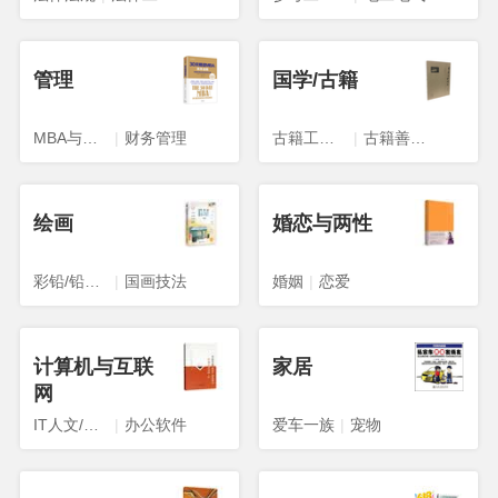
管理
国学/古籍
MBA与工商管理
|
财务管理
古籍工具书
|
古籍善本影印本
绘画
婚恋与两性
彩铅/铅笔画
|
国画技法
婚姻
|
恋爱
计算机与互联
家居
网
IT人文/互联网
|
办公软件
爱车一族
|
宠物