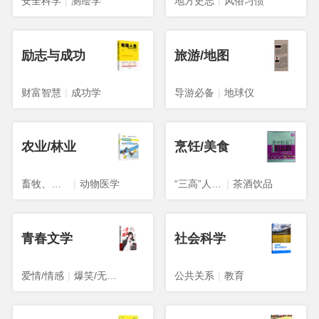
安全科学
|
测绘学
地方史志
|
风俗习惯
励志与成功
旅游/地图
财富智慧
|
成功学
导游必备
|
地球仪
农业/林业
烹饪/美食
畜牧、狩猎、蚕、蜂
|
动物医学
“三高”人群食谱
|
茶酒饮品
青春文学
社会科学
爱情/情感
|
爆笑/无厘头
公共关系
|
教育