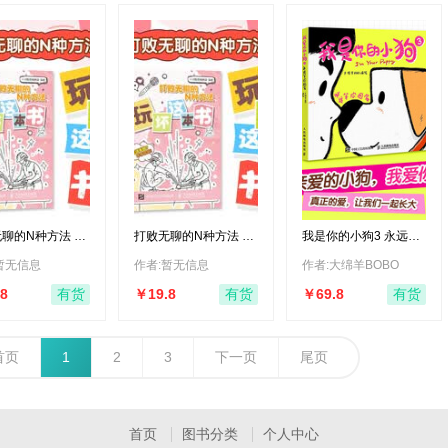
进化心理学：心智的
新科学（第6版）
138
情绪的本质 总被情绪
困扰却不知根源？美
国双院院士用因果实
109.90
验揭开恐惧攻击的神
经密码！胡海岚王立
铭力荐，点击科学读
懂情绪！神经科学硬
核科普 湛庐图书
聊的N种方法 玩
打败无聊的N种方法 玩
我是你的小狗3 永远等
本书（绘客出品）
坏这本书（绘客出品）
你回家（优枢学堂出
品）
暂无信息
作者:暂无信息
作者:大绵羊BOBO
8
￥19.8
￥69.8
有货
有货
有货
首页
1
2
3
下一页
尾页
首页
图书分类
个人中心