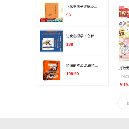
婚恋与两性
《帛书老子道德经》
解读
98
计算机与互联网
家居
建筑
进化心理学：心智的
新科学（第6版）
健身与保健
138
金融与投资
经济
情绪的本质 总被情绪
打败无
困扰却不知根源？美
坏这
考试
国双院院士用因果实
109.90
作者:
验揭开恐惧攻击的神
经密码！胡海岚王立
科普读物
铭力荐，点击科学读
￥19.
懂情绪！神经科学硬
科学与自然
核科普 湛庐图书
历史
励志与成功
旅游/地图