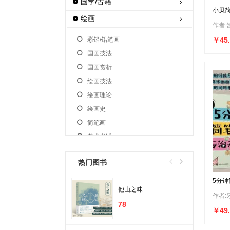
国学/古籍
小贝
绘画
作者:
彩铅/铅笔画
￥45.
国画技法
国画赏析
绘画技法
绘画理论
绘画史
简笔画
美术考试
名家画集
热门图书
其他绘画
水粉/水彩
5分钟
聊！ 
他山之味
素描/速写
儿童
手账
78
油画技法
白轻松
￥49.
油画赏析