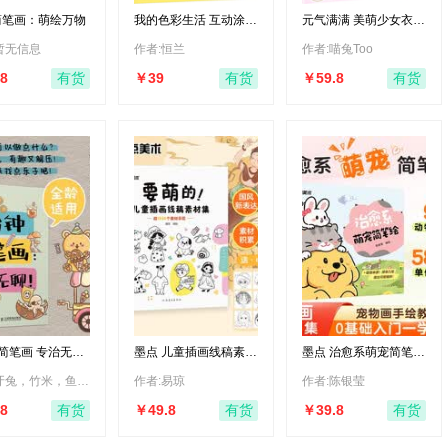
简笔画：萌绘万物
我的色彩生活 互动涂色
元气满满 美萌少女衣装
安静书
图鉴 少女穿搭画集图册
插画集 服装搭配设计元
暂无信息
作者:恒兰
作者:喵兔too
素设计配饰色彩搭配灵
感图册 数艺设出品
8
￥39
￥59.8
有货
有货
有货
简笔画 专治无
墨点 儿童插画线稿素材
墨点 治愈系萌宠简笔绘
简笔画手绘零基础
集 铅笔素描动物植物人
小白初学者简笔画入门
《帛书老子道德经》
孩子成人画画自学
物建筑场景主题简笔画
教程动物描绘本临摹素
作者:牙兔，竹米，鱼雨桐
作者:易琼
作者:陈银莹
解读
临摹小场景绘画小
绘画视频教程零基础自
材教程涂鸦彩铅绘画儿
98
上手 绘客出品
学画画
童启蒙零基础自学
8
￥49.8
￥39.8
有货
有货
有货