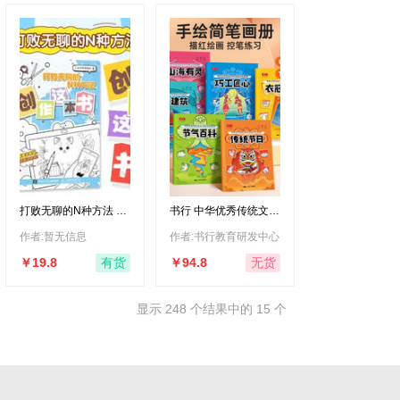
打败无聊的N种方法 创
书行 中华优秀传统文化
作这本书（绘客出品）
手绘简笔画儿童零基础
多样绘画文化学习临摹
作者:暂无信息
作者:书行教育研发中心
控笔【全套6本】
￥19.8
￥94.8
有货
无货
显示 248 个结果中的 15 个