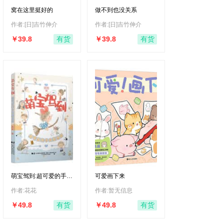
窝在这里挺好的
做不到也没关系
作者:[日]吉竹伸介
作者:[日]吉竹伸介
￥39.8
￥39.8
有货
有货
萌宝驾到:超可爱的手绘
可爱画下来
简笔画
作者:花花
作者:暂无信息
￥49.8
￥49.8
有货
有货